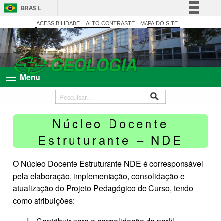
BRASIL
Simplifique!
ACESSIBILIDADE
ALTO CONTRASTE
MAPA DO SITE
Comunica BR
Participe
Acesso à informação
Menu
Legislação
Canais
Núcleo Docente
Estruturante – NDE
O Núcleo Docente Estruturante NDE é corresponsável
pela elaboração, implementação, consolidação e
atualização do Projeto Pedagógico de Curso, tendo
como atribuições:
Contribuir para a consolidação do perfil