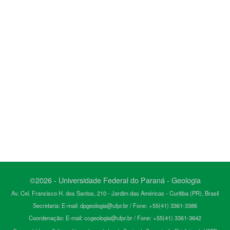
©2026 - Universidade Federal do Paraná - Geologia
Av. Cel. Francisco H. dos Santos, 210 - Jardim das Américas - Curitiba (PR), Brasil
Secretaria: E-mail: dpgeologia@ufpr.br / Fone: +55(41) 3361-3386
Coordenação: E-mail: ccgeologia@ufpr.br / Fone: +55(41) 3361-3642