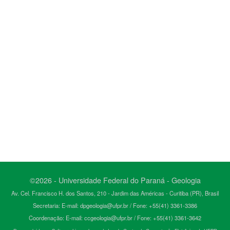
©2026 - Universidade Federal do Paraná - Geologia
Av. Cel. Francisco H. dos Santos, 210 - Jardim das Américas - Curitiba (PR), Brasil
Secretaria: E-mail: dpgeologia@ufpr.br / Fone: +55(41) 3361-3386
Coordenação: E-mail: ccgeologia@ufpr.br / Fone: +55(41) 3361-3642