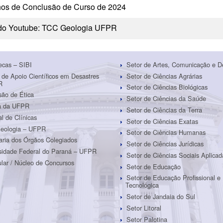
hos de Conclusão de Curso de 2024
do Youtube: TCC Geologia UFPR
tecas – SIBI
Setor de Artes, Comunicação e D
 de Apoio Científicos em Desastres
Setor de Ciências Agrárias
R
Setor de Ciências Biológicas
ão de Ética
Setor de Ciências da Saúde
ra da UFPR
Setor de Ciências da Terra
al de Clínicas
Setor de Ciências Exatas
eologia – UFPR
Setor de Ciências Humanas
aria dos Órgãos Colegiados
Setor de Ciências Jurídicas
sidade Federal do Paraná – UFPR
Setor de Ciências Sociais Aplicad
ular / Núcleo de Concursos
Setor de Educação
Setor de Educação Profissional e
Tecnológica
Setor de Jandaia do Sul
Setor Litoral
Setor Palotina