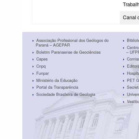
Trabal
Canal 
Associação Profissional dos Geólogos do
Biblio
Paraná – AGEPAR
Centro
Boletim Paranaense de Geociências
– UFP
Capes
Comiss
Cnpq
Edito
Funpar
Hospit
Ministério da Educação
PET G
Portal da Transparência
Secret
Sociedade Brasileira de Geologia
Univer
Vestib