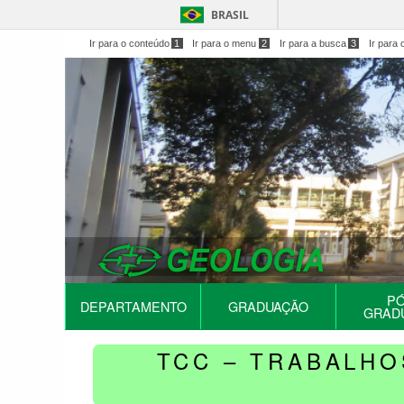
BRASIL
Ir para o conteúdo
1
Ir para o menu
2
Ir para a busca
3
Ir para 
PÓ
DEPARTAMENTO
GRADUAÇÃO
GRAD
TCC – TRABALHO