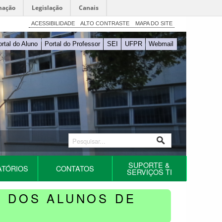
mação
Legislação
Canais
ACESSIBILIDADE
ALTO CONTRASTE
MAPA DO SITE
ortal do Aluno
Portal do Professor
SEI
UFPR
Webmail
SUPORTE &
ATÓRIOS
CONTATOS
SERVIÇOS TI
O DOS ALUNOS DE