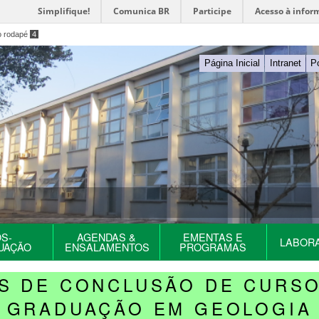
Simplifique!
Comunica BR
Participe
Acesso à infor
o rodapé
4
Página Inicial
Intranet
P
S-
AGENDAS &
EMENTAS E
LABOR
UAÇÃO
ENSALAMENTOS
PROGRAMAS
S DE CONCLUSÃO DE CURS
GRADUAÇÃO EM GEOLOGIA