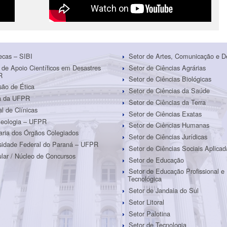
tecas – SIBI
Setor de Artes, Comunicação e D
 de Apoio Científicos em Desastres
Setor de Ciências Agrárias
R
Setor de Ciências Biológicas
ão de Ética
Setor de Ciências da Saúde
ra da UFPR
Setor de Ciências da Terra
al de Clínicas
Setor de Ciências Exatas
eologia – UFPR
Setor de Ciências Humanas
aria dos Órgãos Colegiados
Setor de Ciências Jurídicas
sidade Federal do Paraná – UFPR
Setor de Ciências Sociais Aplicad
ular / Núcleo de Concursos
Setor de Educação
Setor de Educação Profissional e
Tecnológica
Setor de Jandaia do Sul
Setor Litoral
Setor Palotina
Setor de Tecnologia