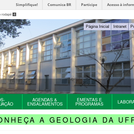
Simplifique!
Comunica BR
Participe
Acesso à infor
o rodapé
4
Página Inicial
Intranet
P
S-
AGENDAS &
EMENTAS E
LABOR
UAÇÃO
ENSALAMENTOS
PROGRAMAS
ONHEÇA A GEOLOGIA DA UF