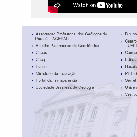
Associação Profissional dos Geólogos do
Biblio
Paraná – AGEPAR
Centro
Boletim Paranaense de Geociências
– UFP
Capes
Comiss
Cnpq
Edito
Funpar
Hospit
Ministério da Educação
PET G
Portal da Transparência
Secret
Sociedade Brasileira de Geologia
Univer
Vestib