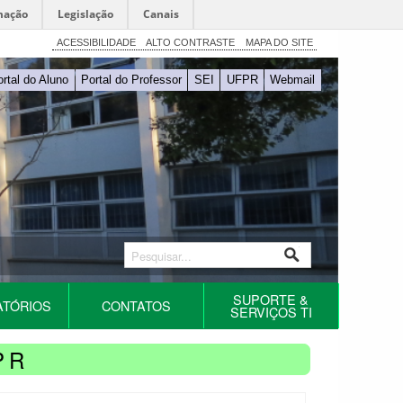
mação
Legislação
Canais
ACESSIBILIDADE
ALTO CONTRASTE
MAPA DO SITE
ortal do Aluno
Portal do Professor
SEI
UFPR
Webmail
SUPORTE &
ATÓRIOS
CONTATOS
SERVIÇOS TI
PR