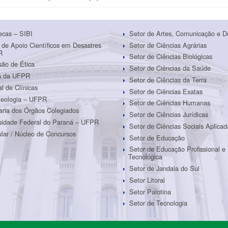
tecas – SIBI
Setor de Artes, Comunicação e D
 de Apoio Científicos em Desastres
Setor de Ciências Agrárias
R
Setor de Ciências Biológicas
ão de Ética
Setor de Ciências da Saúde
ra da UFPR
Setor de Ciências da Terra
al de Clínicas
Setor de Ciências Exatas
eologia – UFPR
Setor de Ciências Humanas
aria dos Órgãos Colegiados
Setor de Ciências Jurídicas
sidade Federal do Paraná – UFPR
Setor de Ciências Sociais Aplicad
ular / Núcleo de Concursos
Setor de Educação
Setor de Educação Profissional e
Tecnológica
Setor de Jandaia do Sul
Setor Litoral
Setor Palotina
Setor de Tecnologia