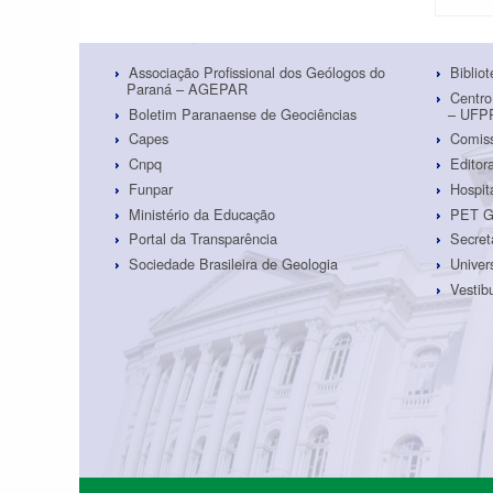
Associação Profissional dos Geólogos do
Biblio
Paraná – AGEPAR
Centro
Boletim Paranaense de Geociências
– UFP
Capes
Comiss
Cnpq
Edito
Funpar
Hospit
Ministério da Educação
PET G
Portal da Transparência
Secret
Sociedade Brasileira de Geologia
Univer
Vestib