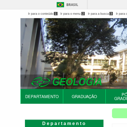
BRASIL
Ir para o conteúdo
1
Ir para o menu
2
Ir para a busca
3
Ir para 
PÓ
DEPARTAMENTO
GRADUAÇÃO
GRAD
Departamento