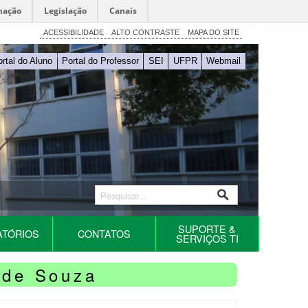
mação
Legislação
Canais
ACESSIBILIDADE
ALTO CONTRASTE
MAPA DO SITE
ortal do Aluno
Portal do Professor
SEI
UFPR
Webmail
SUPORTE &
ATÓRIOS
CONTATOS
SERVIÇOS TI
a de Souza