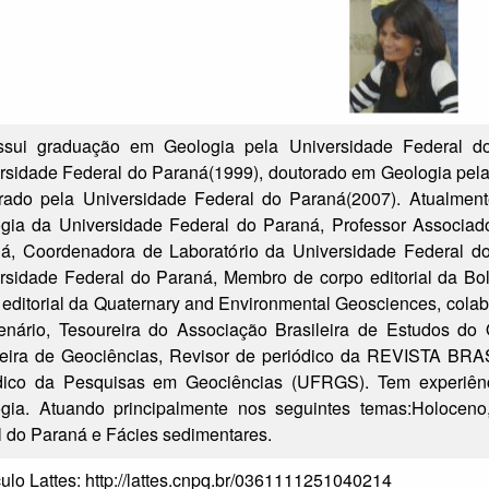
ui graduação em Geologia pela Universidade Federal do
rsidade Federal do Paraná(1999), doutorado em Geologia pela
rado pela Universidade Federal do Paraná(2007). Atualme
gia da Universidade Federal do Paraná, Professor Associado
á, Coordenadora de Laboratório da Universidade Federal do
rsidade Federal do Paraná, Membro de corpo editorial da B
 editorial da Quaternary and Environmental Geosciences, colab
enário, Tesoureira do Associação Brasileira de Estudos do 
leira de Geociências, Revisor de periódico da REVISTA
dico da Pesquisas em Geociências (UFRGS). Tem experiên
gia. Atuando principalmente nos seguintes temas:Holoceno,
al do Paraná e Fácies sedimentares.
ulo Lattes:
http://lattes.cnpq.br/0361111251040214