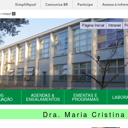
Simplifique!
Comunica BR
Participe
Acesso à infor
o rodapé
4
Página Inicial
Intranet
P
S-
AGENDAS &
EMENTAS E
LABOR
UAÇÃO
ENSALAMENTOS
PROGRAMAS
Dra. Maria Cristin