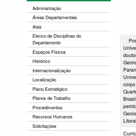
Administração
Áreas Departamentais
Atas
Elenco de Disciplinas do
Poss
Departamento
Unive
Espaços Físicos
douto
Histórico
Geolo
Paran
Internacionalização
Unive
Localização
corpo
Plano Estratégico
Quart
Planos de Trabalho
Brasi
perió
Procedimentos
Geolo
Recursos Humanos
Litor
Solicitações
Curríc