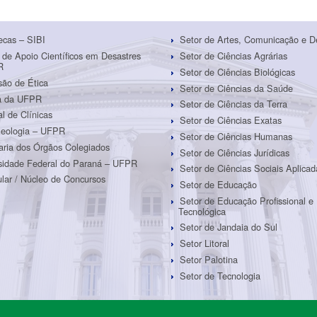
tecas – SIBI
Setor de Artes, Comunicação e D
 de Apoio Científicos em Desastres
Setor de Ciências Agrárias
R
Setor de Ciências Biológicas
ão de Ética
Setor de Ciências da Saúde
ra da UFPR
Setor de Ciências da Terra
al de Clínicas
Setor de Ciências Exatas
eologia – UFPR
Setor de Ciências Humanas
aria dos Órgãos Colegiados
Setor de Ciências Jurídicas
sidade Federal do Paraná – UFPR
Setor de Ciências Sociais Aplicad
ular / Núcleo de Concursos
Setor de Educação
Setor de Educação Profissional e
Tecnológica
Setor de Jandaia do Sul
Setor Litoral
Setor Palotina
Setor de Tecnologia