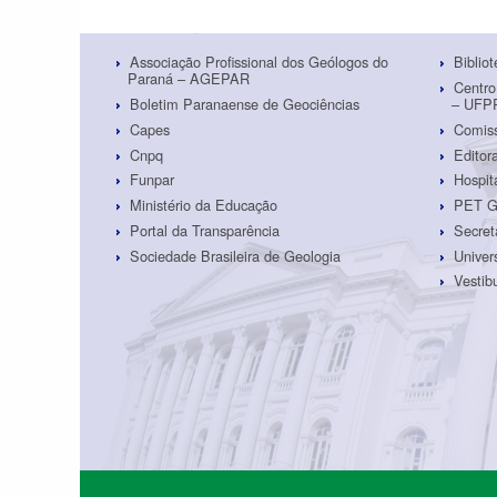
Associação Profissional dos Geólogos do
Biblio
Paraná – AGEPAR
Centro
Boletim Paranaense de Geociências
– UFP
Capes
Comiss
Cnpq
Edito
Funpar
Hospit
Ministério da Educação
PET G
Portal da Transparência
Secret
Sociedade Brasileira de Geologia
Univer
Vestib