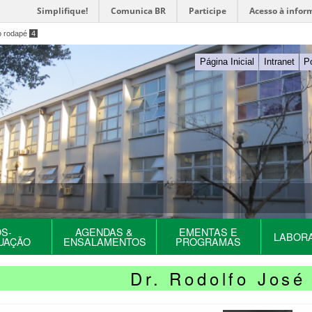
Simplifique!
Comunica BR
Participe
Acesso à infor
o rodapé
4
Página Inicial
Intranet
P
S-
AGENDAS &
EMENTAS E
LABOR
UAÇÃO
ENSALAMENTOS
PROGRAMAS
Dr. Rodolfo José