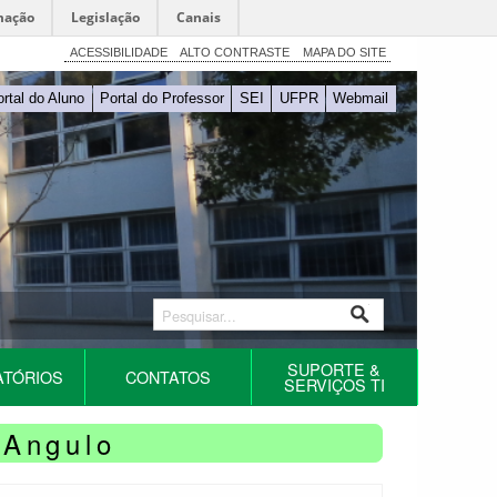
mação
Legislação
Canais
ACESSIBILIDADE
ALTO CONTRASTE
MAPA DO SITE
ortal do Aluno
Portal do Professor
SEI
UFPR
Webmail
SUPORTE &
ATÓRIOS
CONTATOS
SERVIÇOS TI
 Angulo