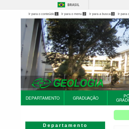
BRASIL
Ir para o conteúdo
1
Ir para o menu
2
Ir para a busca
3
Ir para 
PÓ
DEPARTAMENTO
GRADUAÇÃO
GRAD
Departamento