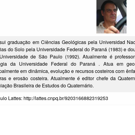
i graduação em Ciências Geológicas pela Universidad Naci
ias do Solo pela Universidade Federal do Paraná (1983) e do
Universidade de São Paulo (1992). Atualmente é profess
gia da Universidade Federal do Paraná . Atua em geolo
ipalmente em dinâmica, evolução e recursos costeiros com ênfa
iras e erosão costeira. Atualmente é editor chefe da Quater
iação Brasileira de Estudos do Quaternário.
ulo Lattes:
http://lattes.cnpq.br/9203166882319253