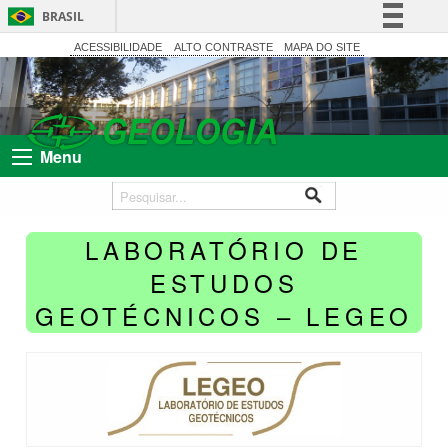
BRASIL
Simplifique!
ACESSIBILIDADE
ALTO CONTRASTE
MAPA DO SITE
Comunica BR
Participe
Acesso à informação
Menu
Legislação
Canais
LABORATÓRIO DE
ESTUDOS
GEOTÉCNICOS – LEGEO