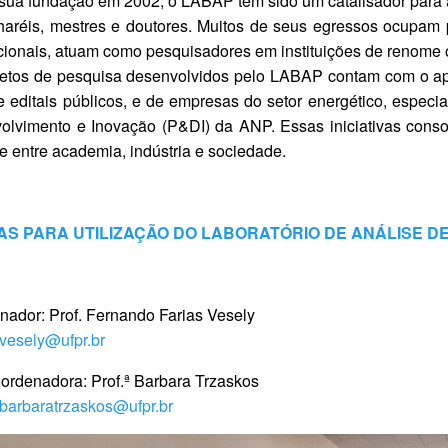
sua fundação em 2002, o LABAP tem sido um catalisador para 
haréis, mestres e doutores. Muitos de seus egressos ocupam 
cionais, atuam como pesquisadores em instituições de renome
jetos de pesquisa desenvolvidos pelo LABAP contam com o a
 editais públicos, e de empresas do setor energético, especia
olvimento e Inovação (P&DI) da ANP. Essas iniciativas con
ce entre academia, indústria e sociedade.
S PARA UTILIZAÇÃO DO LABORATÓRIO DE ANÁLISE DE
ador: Prof. Fernando Farias Vesely
vesely@ufpr.br
ordenadora: Prof.ª Barbara Trzaskos
barbaratrzaskos@ufpr.br