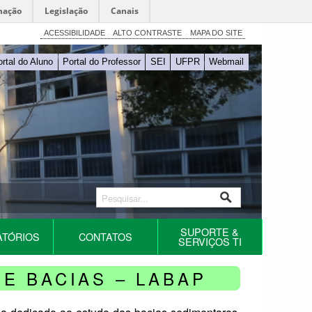
mação
Legislação
Canais
ACESSIBILIDADE
ALTO CONTRASTE
MAPA DO SITE
ortal do Aluno
Portal do Professor
SEI
UFPR
Webmail
SUPORTE &
ATÓRIOS
CONTATOS
SERVIÇOS TI
E BACIAS – LABAP