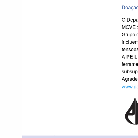
Doação
O Depar
MOVE Su
Grupo d
inclue
tensões
A
PE L
ferrame
subsupe
Agrade
www.pe