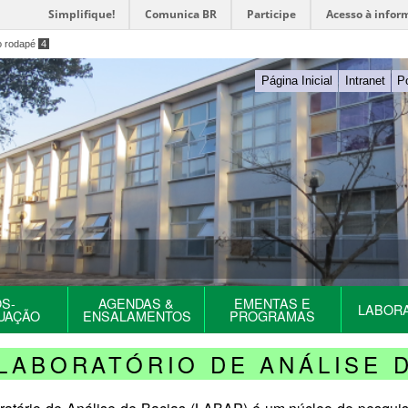
Simplifique!
Comunica BR
Participe
Acesso à infor
o rodapé
4
Página Inicial
Intranet
P
S-
AGENDAS &
EMENTAS E
LABOR
UAÇÃO
ENSALAMENTOS
PROGRAMAS
LABORATÓRIO DE ANÁLISE D