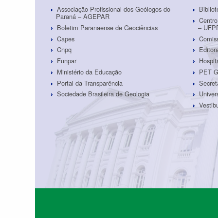
Associação Profissional dos Geólogos do
Biblio
Paraná – AGEPAR
Centro
Boletim Paranaense de Geociências
– UFP
Capes
Comiss
Cnpq
Edito
Funpar
Hospit
Ministério da Educação
PET G
Portal da Transparência
Secret
Sociedade Brasileira de Geologia
Univer
Vestib