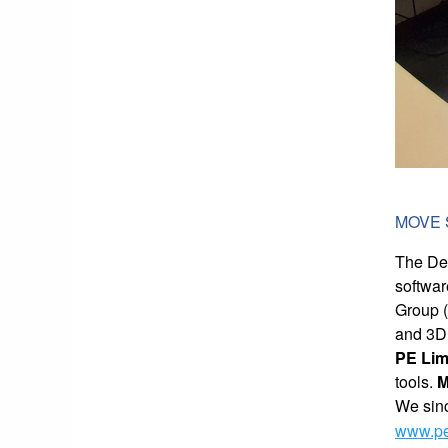
MOVE S
The Dep
softwar
Group (
and 3D 
PE Lim
tools.
We sin
www.pe