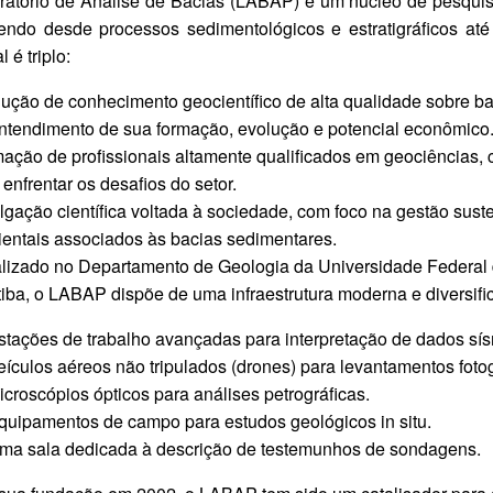
ratório de Análise de Bacias (LABAP) é um núcleo de pesquis
ndo desde processos sedimentológicos e estratigráficos até 
l é triplo:
ução de conhecimento geocientífico de alta qualidade sobre b
ntendimento de sua formação, evolução e potencial econômico
ação de profissionais altamente qualificados em geociências, 
 enfrentar os desafios do setor.
lgação científica voltada à sociedade, com foco na gestão sust
entais associados às bacias sedimentares.
lizado no Departamento de Geologia da Universidade Federal
tiba, o LABAP dispõe de uma infraestrutura moderna e diversifi
stações de trabalho avançadas para interpretação de dados sís
eículos aéreos não tripulados (drones) para levantamentos fotog
icroscópios ópticos para análises petrográficas.
quipamentos de campo para estudos geológicos in situ.
ma sala dedicada à descrição de testemunhos de sondagens.