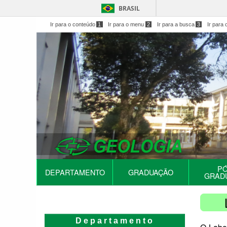
BRASIL
Ir para o conteúdo
1
Ir para o menu
2
Ir para a busca
3
Ir para 
PÓ
DEPARTAMENTO
GRADUAÇÃO
GRAD
Departamento