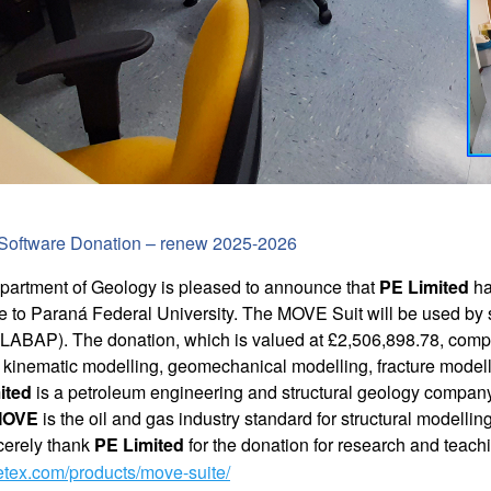
oftware Donation – renew 2025-2026
artment of Geology is pleased to announce that
PE Limited
ha
e to Paraná Federal University. The MOVE Suit will be used by 
LABAP). The donation, which is valued at £2,506,898.78, com
kinematic modelling, geomechanical modelling, fracture modelli
ited
is a petroleum engineering and structural geology company
MOVE
is the oil and gas industry standard for structural modellin
cerely thank
PE Limited
for the donation for research and teach
tex.com/products/move-suite/