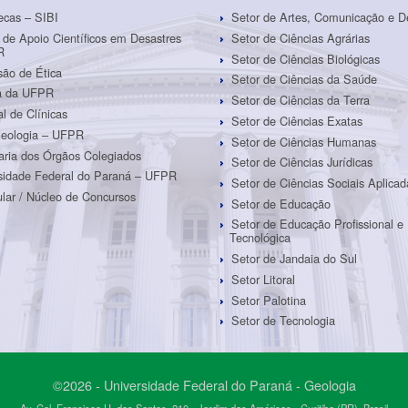
tecas – SIBI
Setor de Artes, Comunicação e D
 de Apoio Científicos em Desastres
Setor de Ciências Agrárias
R
Setor de Ciências Biológicas
ão de Ética
Setor de Ciências da Saúde
ra da UFPR
Setor de Ciências da Terra
al de Clínicas
Setor de Ciências Exatas
eologia – UFPR
Setor de Ciências Humanas
aria dos Órgãos Colegiados
Setor de Ciências Jurídicas
sidade Federal do Paraná – UFPR
Setor de Ciências Sociais Aplicad
ular / Núcleo de Concursos
Setor de Educação
Setor de Educação Profissional e
Tecnológica
Setor de Jandaia do Sul
Setor Litoral
Setor Palotina
Setor de Tecnologia
©2026 - Universidade Federal do Paraná - Geologia
Av. Cel. Francisco H. dos Santos, 210 - Jardim das Américas - Curitiba (PR), Brasil