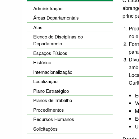
O Labo
abrange
Administração
principa
Áreas Departamentais
Atas
Prod
no e
Elenco de Disciplinas do
Departamento
Form
para
Espaços Físicos
Divu
Histórico
ambi
Internacionalização
Loca
Localização
Curi
Plano Estratégico
E
Planos de Trabalho
V
Procedimentos
M
E
Recursos Humanos
U
Solicitações