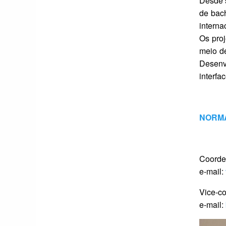
Desde 
de bac
interna
Os pro
meio de
Desenv
interfa
NORMA
Coorden
e-mail:
Vice-co
e-mail: